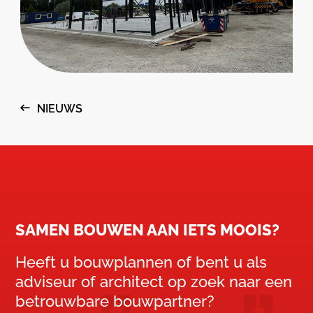
NIEUWS
SAMEN BOUWEN AAN IETS MOOIS?
Heeft u bouwplannen of bent u als
adviseur of architect op zoek naar een
betrouwbare bouwpartner?