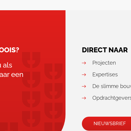
OOIS?
DIRECT NAAR
Projecten
 als
naar een
Expertises
De slimme bou
Opdrachtgevers
NIEUWSBRIEF