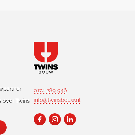
wpartner
0174 289 946
info@twinsbouw.nl
 over Twins