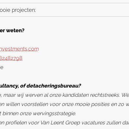
ooie projecten;
meer weten?
investments.com
82482798
de
sultancy, of detacheringsbureau?
e, maar wij werven al onze kandidaten rechtstreeks. We 
en willen voorstellen voor onze mooie posities en zo w
et binnen onze wervingsstrategie.
profielen voor Van Leent Groep vacatures zullen daaro