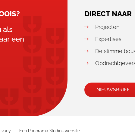
OOIS?
DIRECT NAAR
Projecten
 als
naar een
Expertises
De slimme bou
Opdrachtgevers
NIEUWSBRIEF
rivacy
Een Panorama Studios website