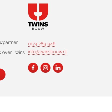
wpartner
0174 289 946
info@twinsbouw.nl
 over Twins