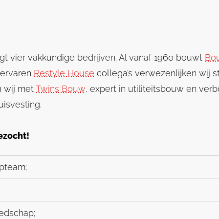
 vier vakkundige bedrijven. Al vanaf 1960 bouwt
Bou
e ervaren
Restyle House
collega’s verwezenlijken wij s
n wij met
Twins Bouw
, expert in utiliteitsbouw en ver
uisvesting.
ezocht!
opteam;
eedschap;