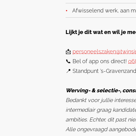
Afwisselend werk, aan m
Lijkt je dit wat en wil je 
📩
personeelszaken@twins
📞 Bel of app ons direct!
06
📍 Standpunt ’s-Gravenzan
Werving- & selectie-, con
Bedankt voor jullie interess
intermediair graag kandidat
ambities. Echter, dit past ni
Alle ongevraagd aangeboden 